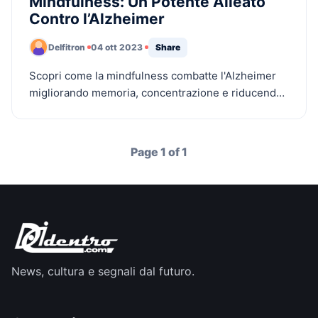
Mindfulness: Un Potente Alleato
Contro l’Alzheimer
Delfitron
04 ott 2023
Share
Scopri come la mindfulness combatte l'Alzheimer
migliorando memoria, concentrazione e riducendo
stress, ipertensione e colesterolo. Un alleato
naturale e potente!
Page 1 of 1
News, cultura e segnali dal futuro.