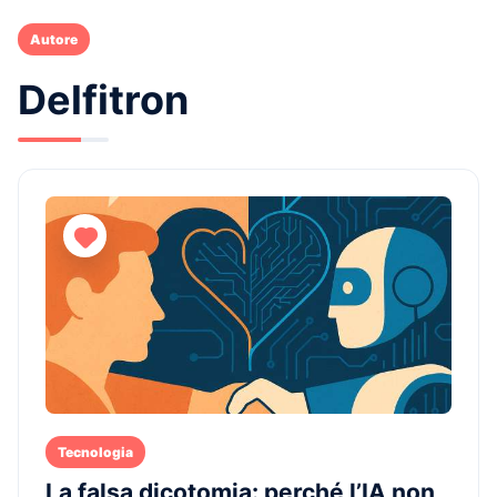
Autore
Delfitron
Tecnologia
La falsa dicotomia: perché l’IA non