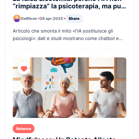
“rimpiazza” la psicoterapia, ma può
renderla più accessibile
Delfitron
28 apr 2025
Share
Articolo che smonta il mito «l’IA sostituisce gli
psicologi»: dati e studi mostrano come chatbot e
terapeuti collaborano per rendere la salute mentale
più accessibile.
Scienza