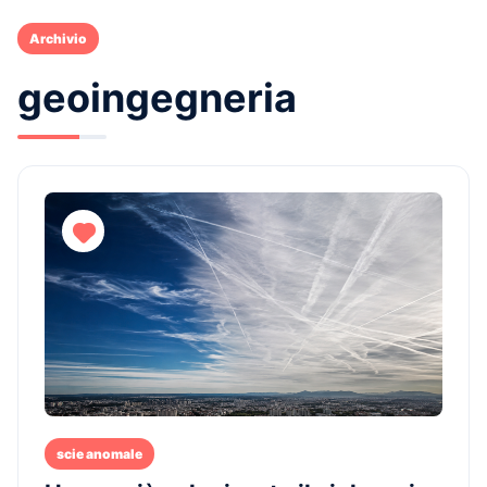
Archivio
geoingegneria
scie anomale