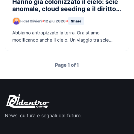
Hanno già colonizzato il cielo: scie
anomale, cloud seeding e il diritto
di sapere cosa respiriamo
Fidel Olivieri
12 giu 2026
Share
Abbiamo antropizzato la terra. Ora stiamo
modificando anche il cielo. Un viaggio tra scie
anomale, cloud seeding, carburanti aeronautici e
geoingegneria, oltre la falsa scelta tra credulità e
debunking.
Page 1 of 1
News, cultura e segnali dal futuro.