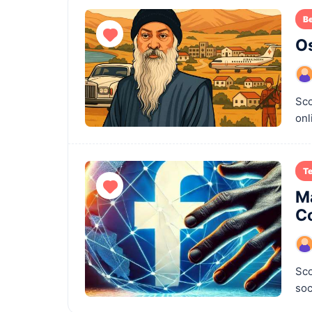
B
Os
Sco
onl
T
Ma
Co
Sco
soc
digi