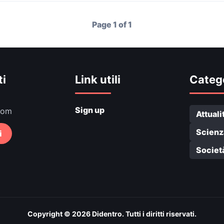
Page 1 of 1
ti
Link utili
Categ
Sign up
com
Attuali
Scienz
i
Societ
Copyright © 2026 Didentro. Tutti i diritti riservati.